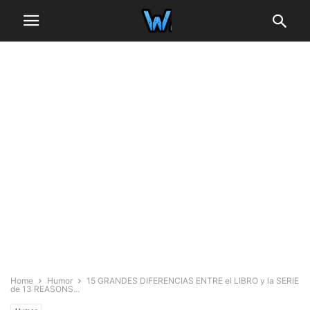
Home
Humor
15 GRANDES DIFERENCIAS ENTRE el LIBRO y la SERIE
de 13 REASONS...