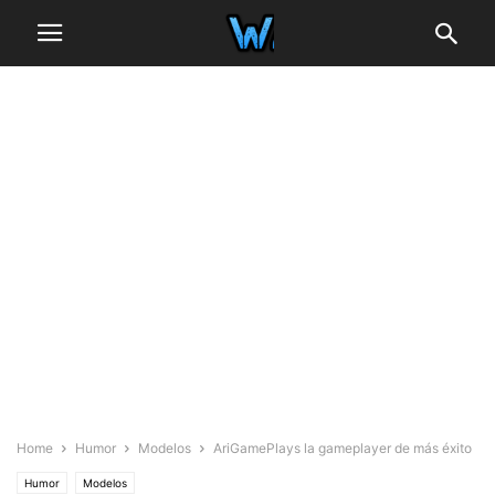
Home
Humor
Modelos
AriGamePlays la gameplayer de más éxito
Humor
Modelos