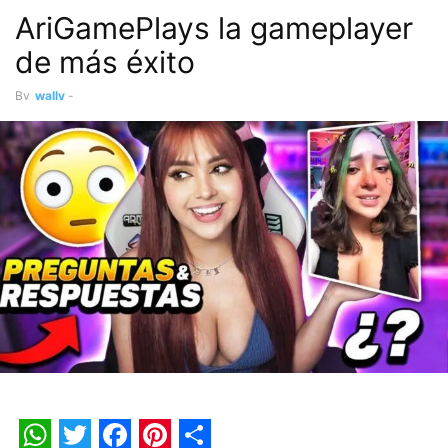
AriGamePlays la gameplayer
de más éxito
By
wally
-