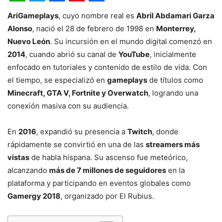
WhatsApp
Twitter
Facebook
Pinterest
Share
AriGameplays
, cuyo nombre real es
Abril Abdamari Garza
Alonso
, nació el 28 de febrero de 1998 en
Monterrey,
Nuevo León
. Su incursión en el mundo digital comenzó en
2014
, cuando abrió su canal de
YouTube
, inicialmente
enfocado en tutoriales y contenido de estilo de vida. Con
el tiempo, se especializó en
gameplays
de títulos como
Minecraft, GTA V, Fortnite y Overwatch
, logrando una
conexión masiva con su audiencia.
En
2016
, expandió su presencia a
Twitch
, donde
rápidamente se convirtió en una de las
streamers más
vistas
de habla hispana. Su ascenso fue meteórico,
alcanzando
más de 7 millones de seguidores
en la
plataforma y participando en eventos globales como
Gamergy 2018
, organizado por El Rubius.