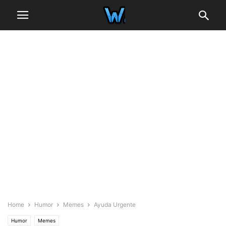
Home
Humor
Memes
Ayuda Urgente
Humor
Memes