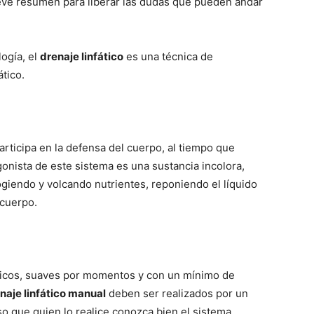
eve resumen para liberar las dudas que pueden andar
logía, el
drenaje linfático
es una técnica de
tico.
articipa en la defensa del cuerpo, al tiempo que
onista de este sistema es una sustancia incolora,
ogiendo y volcando nutrientes, reponiendo el líquido
 cuerpo.
ficos, suaves por momentos y con un mínimo de
naje linfático manual
deben ser realizados por un
so que quien lo realice conozca bien el sistema