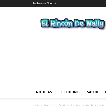
Registrarse / Unirse
El
Rincon
de
Wally
NOTICIAS
REFLEXIONES
SALUD
Inicio
Noticias
Salud
Conoce los múltiples benefi