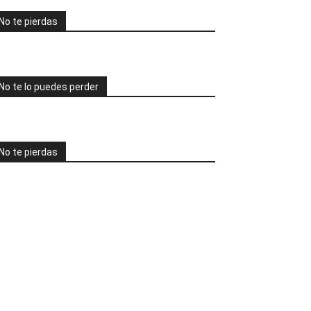
No te pierdas
No te lo puedes perder
No te pierdas