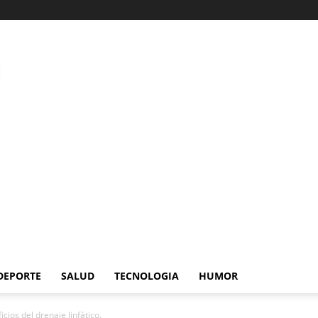
DEPORTE
SALUD
TECNOLOGIA
HUMOR
cios del drenaje linfático.