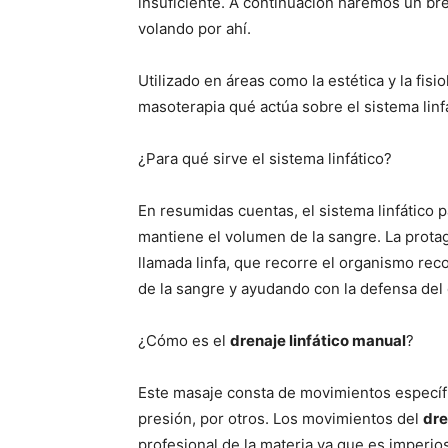
insuficiente. A continuación haremos un br
volando por ahí.
Utilizado en áreas como la estética y la fisio
masoterapia qué actúa sobre el sistema linfá
¿Para qué sirve el sistema linfático?
En resumidas cuentas, el sistema linfático p
mantiene el volumen de la sangre. La protag
llamada linfa, que recorre el organismo rec
de la sangre y ayudando con la defensa del
¿Cómo es el
drenaje linfático manual
?
Este masaje consta de movimientos especí
presión, por otros. Los movimientos del
dre
profesional de la materia ya que es imperio