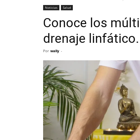
Noticias
Salud
Conoce los múlti
drenaje linfático.
Por
wally
-