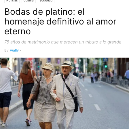
Noticias
Cultura
Sociedad
Bodas de platino: el
homenaje definitivo al amor
eterno
75 años de matrimonio que merecen un tributo a lo grande
By
wally
-