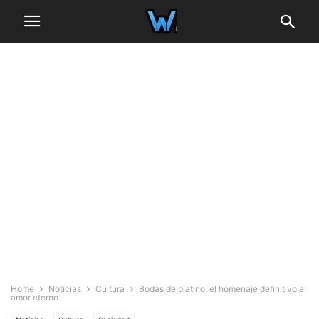
Home
Noticias
Cultura
Bodas de platino: el homenaje definitivo al
amor eterno