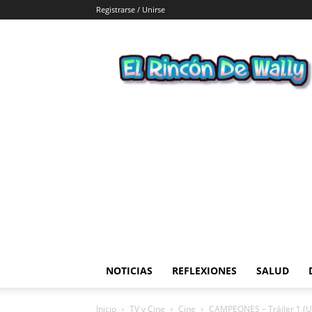
Registrarse / Unirse
El
Rincon
de
Wally
NOTICIAS
REFLEXIONES
SALUD
Inicio
TV y Cine
Cine
CAMPEONES – Tráiler 1 (