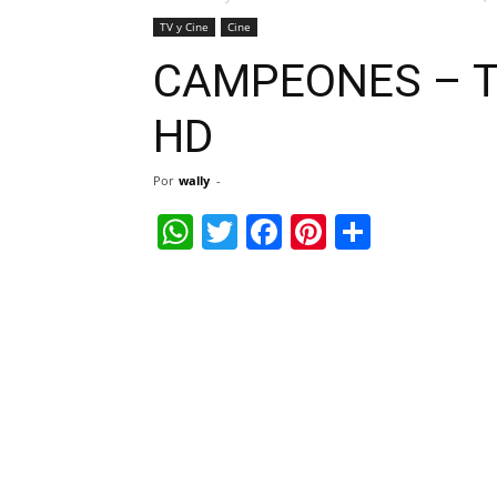
TV y Cine
Cine
CAMPEONES – Tr
HD
Por
wally
-
WhatsApp
Twitter
Facebook
Pinterest
Share