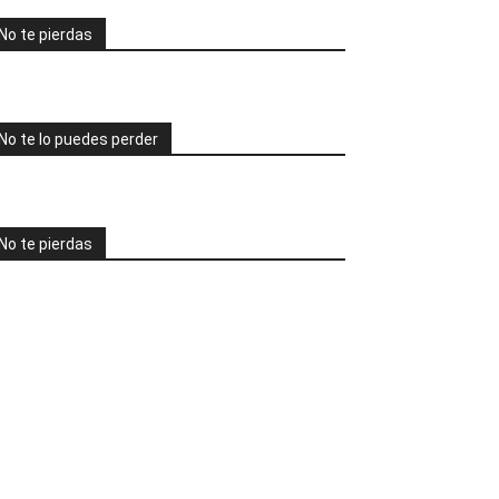
No te pierdas
No te lo puedes perder
No te pierdas