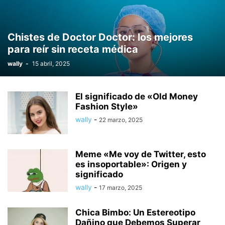
Chistes de Doctor Doctor: los mejores
para reír sin receta médica
wally
-
15 abril, 2025
El significado de «Old Money
Fashion Style»
wally
-
22 marzo, 2025
Meme «Me voy de Twitter, esto
es insoportable»: Origen y
significado
wally
-
17 marzo, 2025
Chica Bimbo: Un Estereotipo
Dañino que Debemos Superar