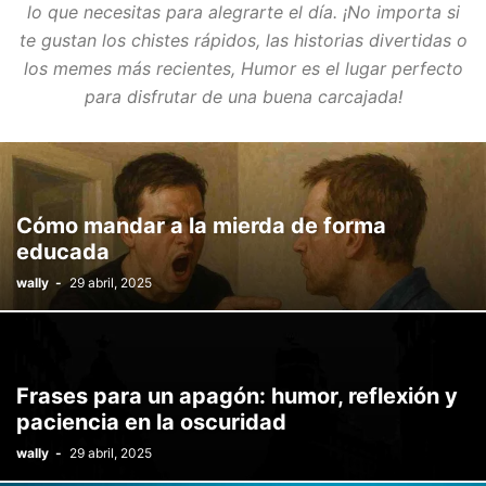
lo que necesitas para alegrarte el día. ¡No importa si
te gustan los chistes rápidos, las historias divertidas o
los memes más recientes,
Humor
es el lugar perfecto
para disfrutar de una buena carcajada!
Cómo mandar a la mierda de forma
educada
wally
-
29 abril, 2025
Frases para un apagón: humor, reflexión y
paciencia en la oscuridad
wally
-
29 abril, 2025