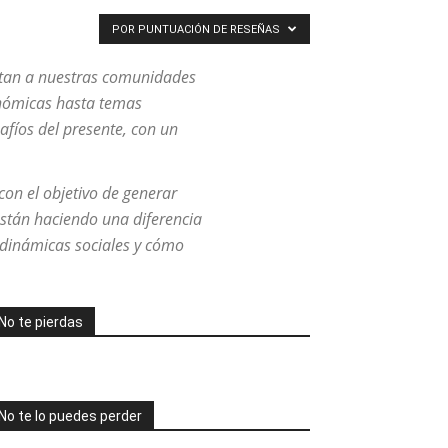
POR PUNTUACIÓN DE RESEÑAS
ctan a nuestras comunidades
conómicas hasta temas
afíos del presente, con un
on el objetivo de generar
stán haciendo una diferencia
 dinámicas sociales y cómo
No te pierdas
No te lo puedes perder