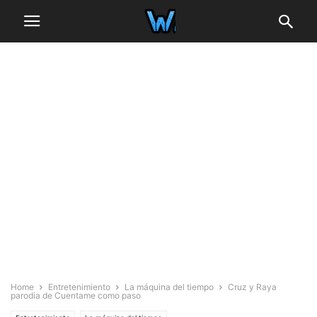
Home
Entretenimiento
La máquina del tiempo
Cruz y Raya
parodia de Cuentame como paso