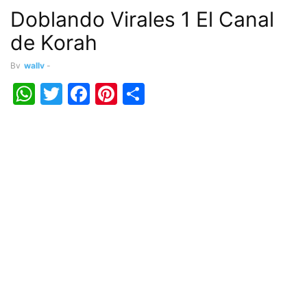
Doblando Virales 1 El Canal
de Korah
By
wally
-
WhatsApp
Twitter
Facebook
Pinterest
Share