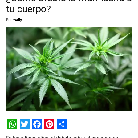
tu cuerpo?
Por
wally
-
WhatsApp
Twitter
Facebook
Pinterest
Share
En los últimos años, el debate sobre el consumo de