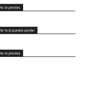
No te pierdas
No te lo puedes perder
No te pierdas