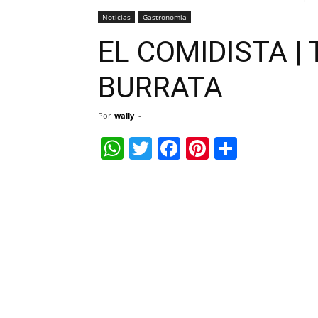
Noticias
Gastronomia
EL COMIDISTA | 
BURRATA
Por
wally
-
WhatsApp
Twitter
Facebook
Pinterest
Share