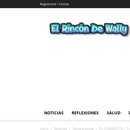
Registrarse / Unirse
El
Rincon
de
Wally
NOTICIAS
REFLEXIONES
SALUD
Inicio
Noticias
Gastronomia
EL COMIDISTA | T