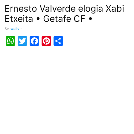
Ernesto Valverde elogia Xabi
Etxeita • Getafe CF •
By
wally
-
WhatsApp
Twitter
Facebook
Pinterest
Share