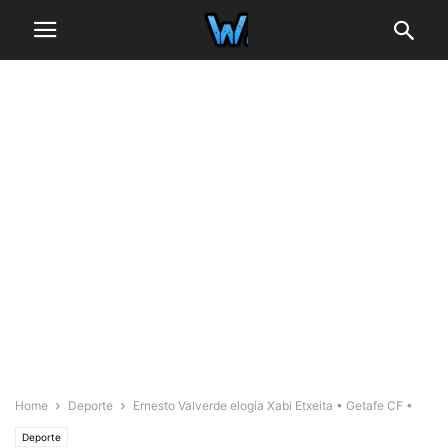
Home
Deporte
Ernesto Valverde elogia Xabi Etxeita • Getafe CF •
Deporte