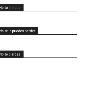
No te pierdas
No te lo puedes perder
No te pierdas