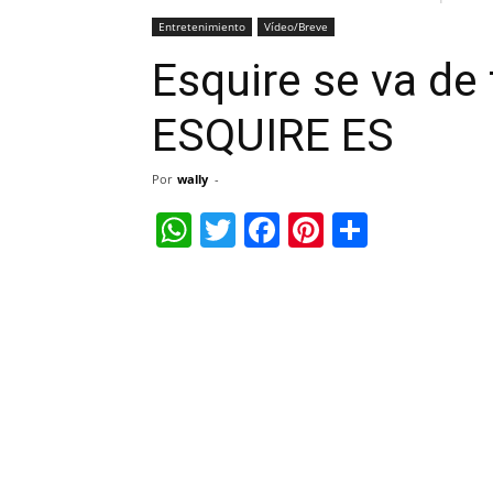
Entretenimiento
Vídeo/Breve
Esquire se va de 
ESQUIRE ES
Por
wally
-
WhatsApp
Twitter
Facebook
Pinterest
Share