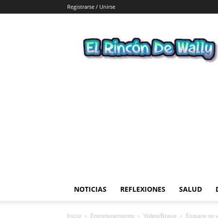
Registrarse / Unirse
El
Rincon
de
Wally
NOTICIAS
REFLEXIONES
SALUD
Inicio
Entretenimiento
Vídeo/Breve
Esquire se 