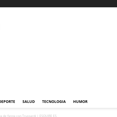
DEPORTE
SALUD
TECNOLOGIA
HUMOR
va de fiesta con Trussardi | ESQUIRE ES