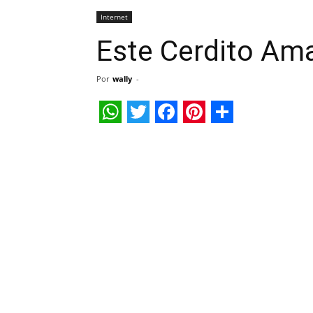
Internet
Este Cerdito Ama
Por
wally
-
WhatsApp
Twitter
Facebook
Pinterest
Share