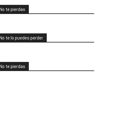
No te pierdas
No te lo puedes perder
No te pierdas