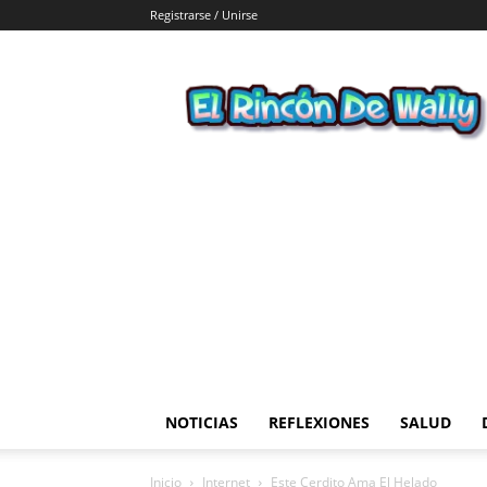
Registrarse / Unirse
El
Rincon
de
Wally
NOTICIAS
REFLEXIONES
SALUD
Inicio
Internet
Este Cerdito Ama El Helado