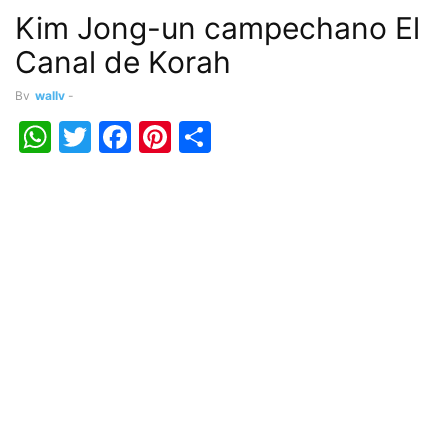
Kim Jong-un campechano El
Canal de Korah
By
wally
-
WhatsApp
Twitter
Facebook
Pinterest
Share