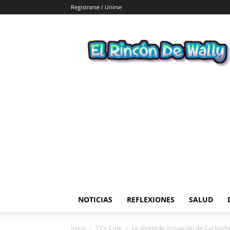
Registrarse / Unirse
El
Rincon
de
Wally
NOTICIAS
REFLEXIONES
SALUD
Inicio
TV y Cine
La divertida actuación de Corbacho 