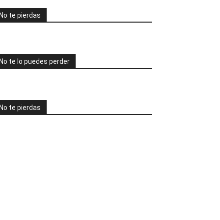
No te pierdas
No te lo puedes perder
No te pierdas