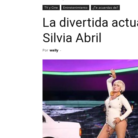
TV y Cine
Entretenimiento
¿Te acuerdas de?
La divertida act
Silvia Abril
Por
wally
-