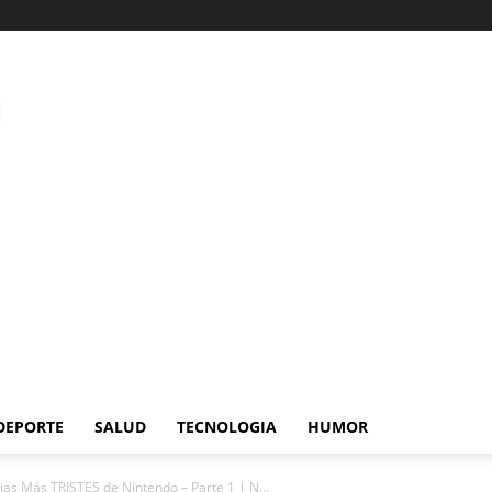
DEPORTE
SALUD
TECNOLOGIA
HUMOR
rias Más TRISTES de Nintendo – Parte 1 | N...