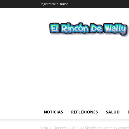
Registrarse / Unirse
El
Rincon
de
Wally
NOTICIAS
REFLEXIONES
SALUD
Inicio
Deporte
Mululu: Significado, origen y contro