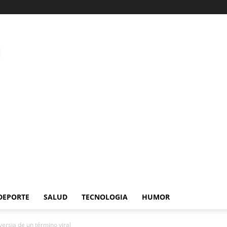
DEPORTE
SALUD
TECNOLOGIA
HUMOR
versia de un término viral