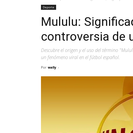
Deporte
Mululu: Significa
controversia de u
Descubre el origen y el uso del término "Mulu
un fenómeno viral en el fútbol español.​
Por
wally
-