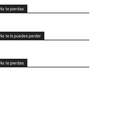
No te pierdas
No te lo puedes perder
No te pierdas