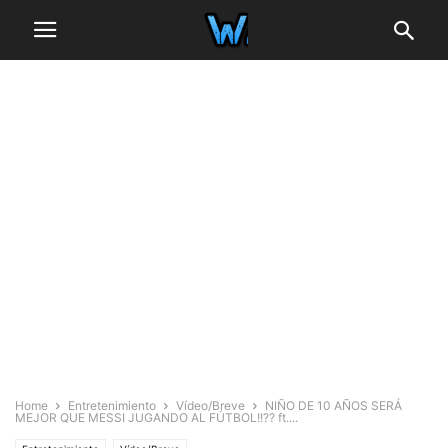
Home
Entretenimiento
Vídeo/Breve
NIÑO DE 10 AÑOS SERÁ
MEJOR QUE MESSI JUGANDO AL FÚTBOL!!?? ft....