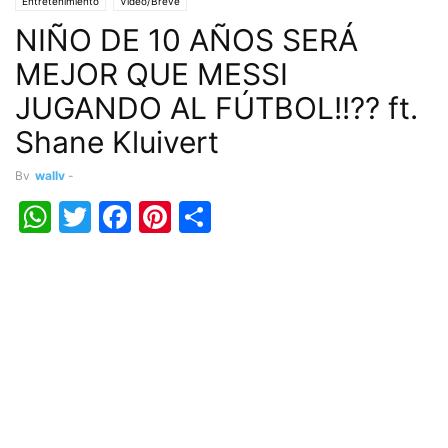
Entretenimiento
Vídeo/Breve
NIÑO DE 10 AÑOS SERÁ
MEJOR QUE MESSI
JUGANDO AL FÚTBOL!!?? ft.
Shane Kluivert
By
wally
-
WhatsApp
Twitter
Facebook
Pinterest
Share