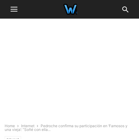
Home
Internet
Pedroche confirma su participación en ‘Famosos y
una vieja’: “Soñé con ella...