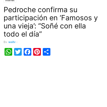
Internet
Pedroche confirma su
participación en ‘Famosos y
una vieja’: “Soñé con ella
todo el día”
By
wally
-
WhatsApp
Twitter
Facebook
Pinterest
Share