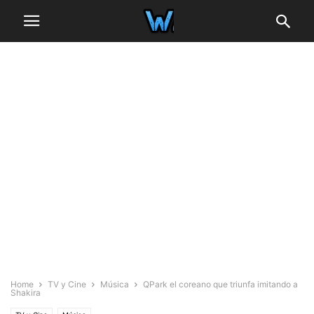
Home
TV y Cine
Música
QPark el coreano que triunfa imitando a
Shakira