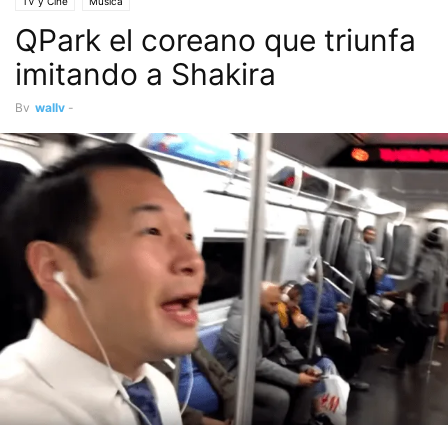
TV y Cine
Música
QPark el coreano que triunfa
imitando a Shakira
By
wally
-