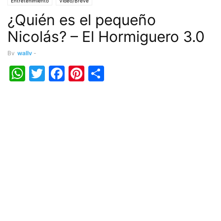
Entretenimiento
Vídeo/Breve
¿Quién es el pequeño
Nicolás? – El Hormiguero 3.0
By
wally
-
WhatsApp
Twitter
Facebook
Pinterest
Share