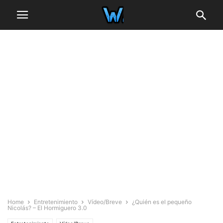
Home
Entretenimiento
Vídeo/Breve
¿Quién es el pequeño
Nicolás? – El Hormiguero 3.0