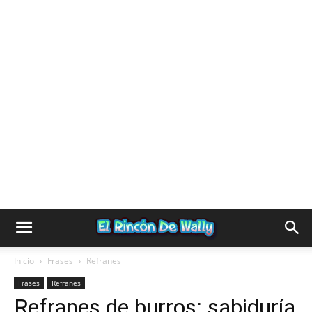
Inicio
Frases
Refranes
Frases
Refranes
Refranes de burros: sabiduría