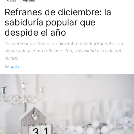
Frases
Refranes
Refranes de diciembre: la
sabiduría popular que
despide el año
Descubre los refranes de diciembre más tradicionales, su
significado y cómo reflejan el frío, la Navidad y la vida del
campo
By
wally
-