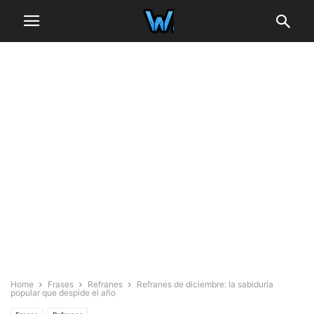
Home
Frases
Refranes
Refranes de diciembre: la sabiduría
popular que despide el año