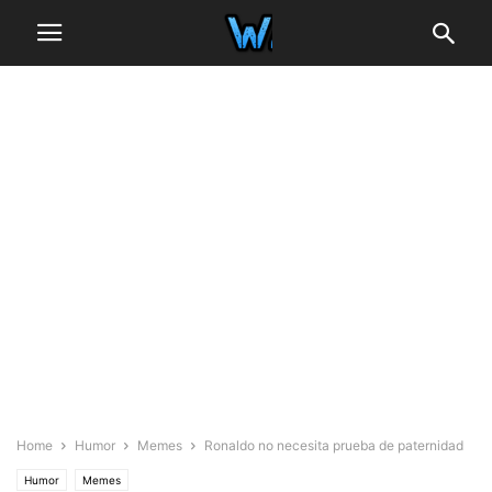
Home
Humor
Memes
Ronaldo no necesita prueba de paternidad
Humor
Memes