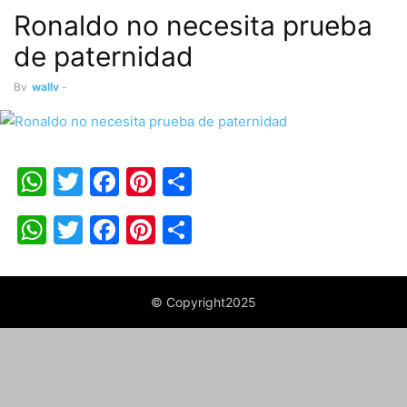
Ronaldo no necesita prueba
de paternidad
By
wally
-
WhatsApp
Twitter
Facebook
Pinterest
Share
WhatsApp
Twitter
Facebook
Pinterest
Share
© Copyright2025