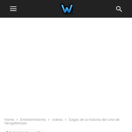
Home
Entretenimiento
videos
Sagas de la historia del cine de
VengaMonjas