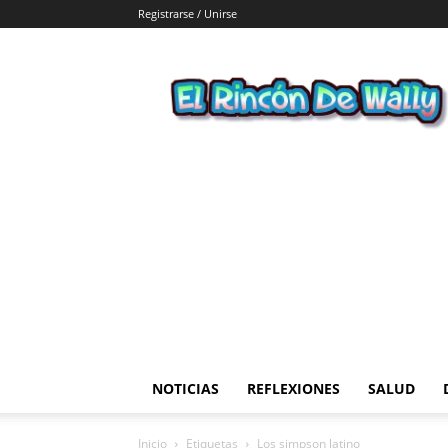
Registrarse / Unirse
El
Rincon
de
Wally
NOTICIAS
REFLEXIONES
SALUD
Inicio
Etiquetas
Los simpson latino