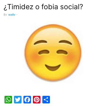
¿Timidez o fobia social?
By
wally
-
WhatsApp
Twitter
Facebook
Pinterest
Share