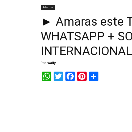
Adultos
► Amaras este
WHATSAPP + S
INTERNACIONA
Por
wally
-
WhatsApp
Twitter
Facebook
Pinterest
Share