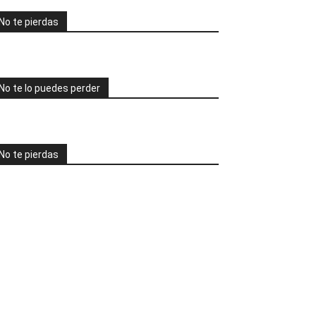
No te pierdas
No te lo puedes perder
No te pierdas