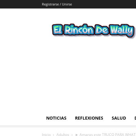
Registrarse / Unirse
El
Rincon
de
Wally
NOTICIAS
REFLEXIONES
SALUD
Inicio
Adultos
► Amaras este TRUCO PARA WHAT