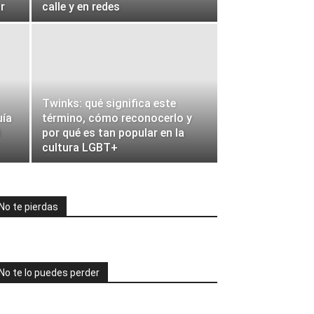
r
calle y en redes
Twinks: qué significa este
uía
término, cómo reconocerlo y
l
por qué es tan popular en la
cultura LGBT+
No te pierdas
No te lo puedes perder