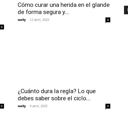
Cómo curar una herida en el glande
de forma segura y...
wally
-
12 abril, 2025
0
0
¿Cuánto dura la regla? Lo que
debes saber sobre el ciclo...
wally
-
9 abril, 2025
0
0