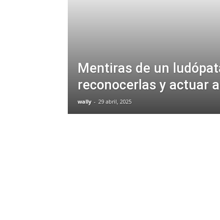
Mentiras de un ludópa
reconocerlas y actuar 
wally
-
29 abril, 2025