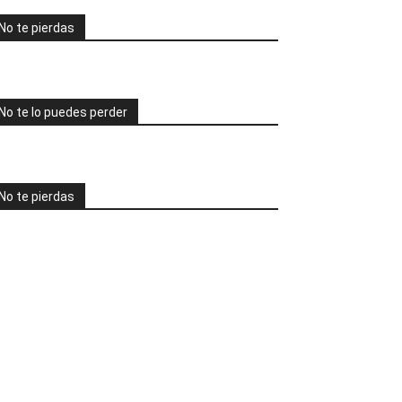
No te pierdas
No te lo puedes perder
No te pierdas