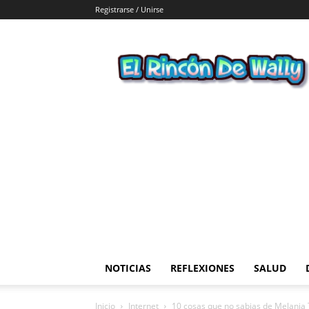
Registrarse / Unirse
El
Rincon
de
Wally
NOTICIAS
REFLEXIONES
SALUD
Inicio
Internet
10 cosas que no sabias de Melania