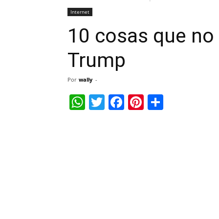
Internet
10 cosas que no 
Trump
Por
wally
-
WhatsApp
Twitter
Facebook
Pinterest
Share