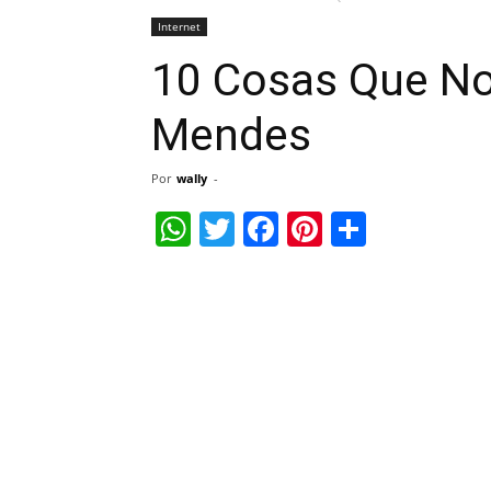
Internet
10 Cosas Que No
Mendes
Por
wally
-
WhatsApp
Twitter
Facebook
Pinterest
Share