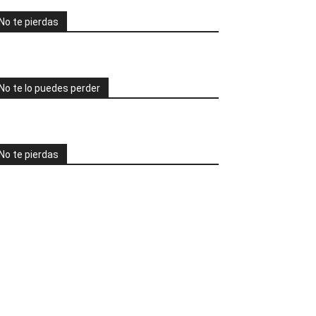
No te pierdas
No te lo puedes perder
No te pierdas