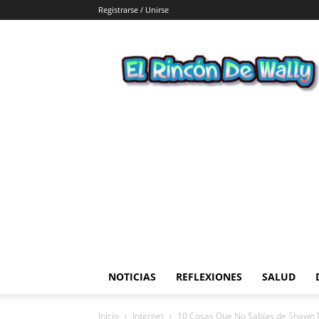
Registrarse / Unirse
El
Rincon
de
Wally
NOTICIAS
REFLEXIONES
SALUD
Inicio
Internet
10 Cosas Que No Sabías de Shawn