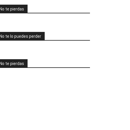
No te pierdas
No te lo puedes perder
No te pierdas