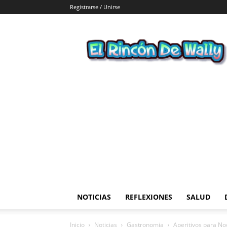
Registrarse / Unirse
El
Rincon
de
Wally
NOTICIAS
REFLEXIONES
SALUD
Inicio
Noticias
Gastronomia
Aperitivos para Noc