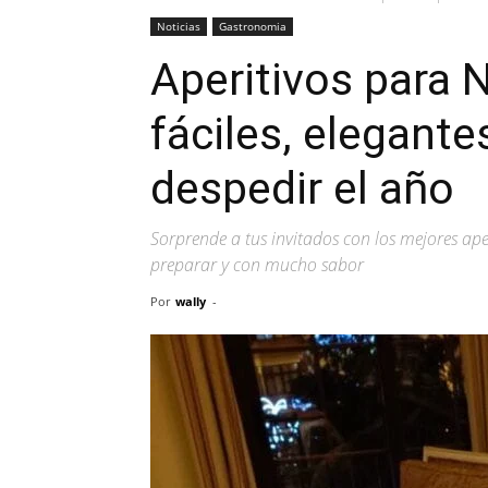
Noticias
Gastronomia
Aperitivos para 
fáciles, elegante
despedir el año
Sorprende a tus invitados con los mejores aper
preparar y con mucho sabor
Por
wally
-