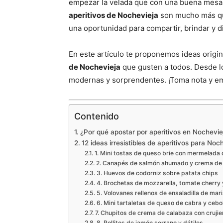
empezar la velada que con una buena mesa l
aperitivos de Nochevieja
son mucho más que
una oportunidad para compartir, brindar y di
En este artículo te proponemos ideas origin
de Nochevieja
que gusten a todos. Desde lo
modernas y sorprendentes. ¡Toma nota y emp
Contenido
¿Por qué apostar por aperitivos en Nochevie
12 ideas irresistibles de aperitivos para Noc
1. Mini tostas de queso brie con mermelada 
2. Canapés de salmón ahumado y crema de
3. Huevos de codorniz sobre patata chips
4. Brochetas de mozzarella, tomate cherry
5. Volovanes rellenos de ensaladilla de mar
6. Mini tartaletas de queso de cabra y cebo
7. Chupitos de crema de calabaza con cruji
8. Rollitos de jamón serrano y dátiles