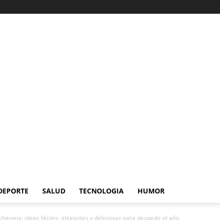
DEPORTE
SALUD
TECNOLOGIA
HUMOR
hevieja: ideas fáciles, elegantes y deliciosas para despedir el año