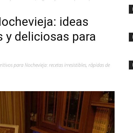
Nochevieja: ideas
s y deliciosas para
itivos para Nochevieja: recetas irresistibles, rápidas de