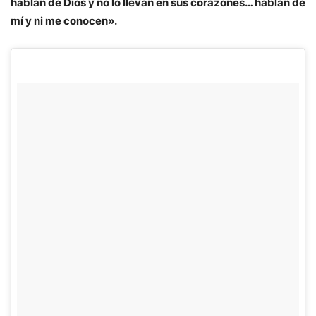
hablan de Dios y no lo llevan en sus corazones… hablan de
mí y ni me conocen».