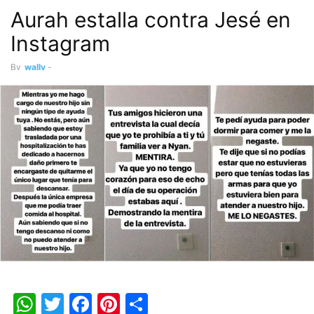
Aurah estalla contra Jesé en
Instagram
By
wally
-
WhatsApp
Twitter
Facebook
Pinterest
Share