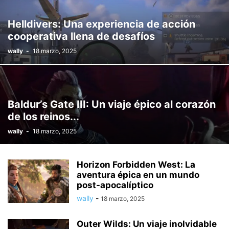
Helldivers: Una experiencia de acción
cooperativa llena de desafíos
wally
-
18 marzo, 2025
Baldur’s Gate III: Un viaje épico al corazón
de los reinos...
wally
-
18 marzo, 2025
Horizon Forbidden West: La
aventura épica en un mundo
post-apocalíptico
wally
-
18 marzo, 2025
Outer Wilds: Un viaje inolvidable