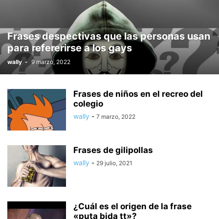
Frases despectivas que las personas usan
para refererirse a los gays
wally
-
9 marzo, 2022
Frases de niños en el recreo del
colegio
wally
-
7 marzo, 2022
Frases de gilipollas
wally
-
29 julio, 2021
¿Cuál es el origen de la frase
«puta bida tt»?