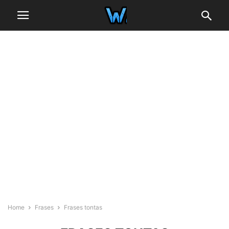
Home
Frases
Frases tontas