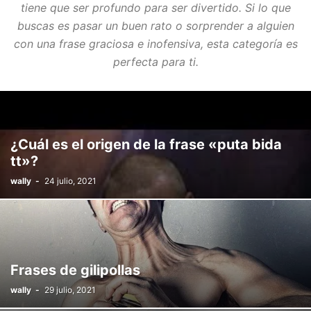
tiene que ser profundo para ser divertido. Si lo que
buscas es pasar un buen rato o sorprender a alguien
con una frase graciosa e inofensiva, esta categoría es
perfecta para ti.
¿Cuál es el origen de la frase «puta bida
tt»?
wally
-
24 julio, 2021
Frases de gilipollas
wally
-
29 julio, 2021