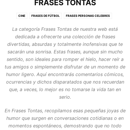
FRASES TONTAS
CINE
FRASES DE FÚTBOL
FRASES PERSONAS CELEBRES
FRASES TONTAS
MUSICA
POEMAS
REFLEXIONES
REFRANES
La categoría
Frases Tontas
de nuestra web está
TELEVISIÓN
VIDA
dedicada a ofrecerte una colección de frases
divertidas, absurdas y totalmente inofensivas que te
sacarán una sonrisa. Estas frases, aunque sin mucho
sentido, son ideales para romper el hielo, hacer reír a
tus amigos o simplemente disfrutar de un momento de
humor ligero. Aquí encontrarás comentarios cómicos,
ocurrencias y dichos disparatados que nos recuerdan
que, a veces, lo mejor es no tomarse la vida tan en
serio.
En
Frases Tontas
, recopilamos esas pequeñas joyas de
humor que surgen en conversaciones cotidianas o en
momentos espontáneos, demostrando que no todo