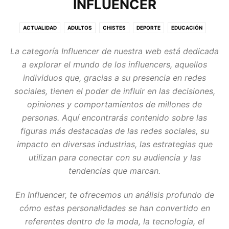
INFLUENCER
ACTUALIDAD
ADULTOS
CHISTES
DEPORTE
EDUCACIÓN
ENTRETENIMIENTO
ENTREVISTAS
EXPERIMENTO SOCIAL
FRASES
La categoría
Influencer
de nuestra web está dedicada
FUTBOL
GATITOS
GENTE
HOGAR
HUMOR
IMAGEN Y SONIDO
a explorar el mundo de los influencers, aquellos
INFLUENCER
INICIO
INTERNET
MODA
MODA HOMBRE
individuos que, gracias a su presencia en redes
MODELO ENTRETENIMIENTO
MOTOR
NOTICIAS
sociales, tienen el poder de influir en las decisiones,
PREGUNTAS Y RESPUESTAS
SENSUALIDAD
SIGNIFICADOS
TURISMO
opiniones y comportamientos de millones de
TUTORIALES
TV Y CINE
YOUTUBE
YOUTUBER
ZONA PRIVADA
personas. Aquí encontrarás contenido sobre las
figuras más destacadas de las redes sociales, su
impacto en diversas industrias, las estrategias que
utilizan para conectar con su audiencia y las
tendencias que marcan.
En
Influencer
, te ofrecemos un análisis profundo de
cómo estas personalidades se han convertido en
referentes dentro de la moda, la tecnología, el