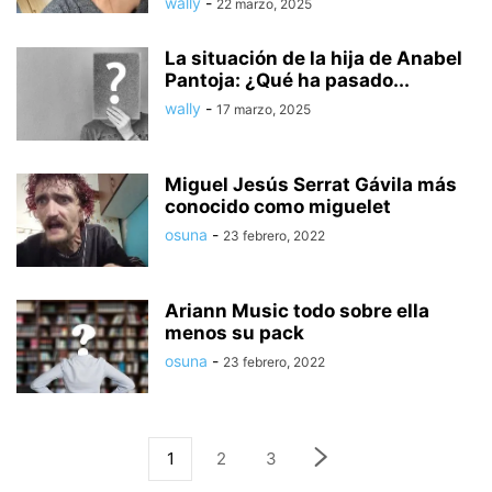
wally
-
22 marzo, 2025
La situación de la hija de Anabel
Pantoja: ¿Qué ha pasado...
wally
-
17 marzo, 2025
Miguel Jesús Serrat Gávila más
conocido como miguelet
osuna
-
23 febrero, 2022
Ariann Music todo sobre ella
menos su pack
osuna
-
23 febrero, 2022
1
2
3