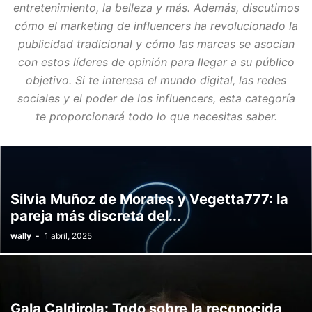
entretenimiento, la belleza y más. Además, discutimos
cómo el marketing de influencers ha revolucionado la
publicidad tradicional y cómo las marcas se asocian
con estos líderes de opinión para llegar a su público
objetivo. Si te interesa el mundo digital, las redes
sociales y el poder de los influencers, esta categoría
te proporcionará todo lo que necesitas saber.
Silvia Muñoz de Morales y Vegetta777: la
pareja más discreta del...
wally
-
1 abril, 2025
Gala Caldirola: Todo sobre la reconocida