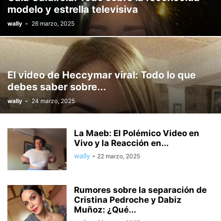
modelo y estrella televisiva
wally
-
26 marzo, 2025
El video de Heccymar viral: Todo lo que
debes saber sobre...
wally
-
24 marzo, 2025
La Maeb: El Polémico Video en
Vivo y la Reacción en...
wally
-
22 marzo, 2025
Rumores sobre la separación de
Cristina Pedroche y Dabiz
Muñoz: ¿Qué...