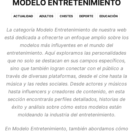
MODELO ENTRETENIMIENTO
ACTUALIDAD
ADULTOS
CHISTES
DEPORTE
EDUCACIÓN
ENTRETENIMIENTO
ENTREVISTAS
EXPERIMENTO SOCIAL
FRASES
La categoría
Modelo Entretenimiento
de nuestra web
FUTBOL
GATITOS
GENTE
HOGAR
HUMOR
IMAGEN Y SONIDO
está dedicada a ofrecerte un enfoque amplio sobre los
INFLUENCER
INICIO
INTERNET
MODA
MODA HOMBRE
modelos más influyentes en el mundo del
MODELO ENTRETENIMIENTO
MOTOR
NOTICIAS
entretenimiento. Aquí exploramos las personalidades
PREGUNTAS Y RESPUESTAS
SENSUALIDAD
SIGNIFICADOS
TURISMO
que no solo se destacan en sus campos específicos,
TUTORIALES
TV Y CINE
YOUTUBE
YOUTUBER
ZONA PRIVADA
sino que también logran conectar con el público a
través de diversas plataformas, desde el cine hasta la
música y las redes sociales. Desde actores y músicos
hasta influencers y creadores de contenido, en esta
sección encontrarás perfiles detallados, historias de
éxito y análisis sobre cómo estos modelos están
moldeando la industria del entretenimiento.
En
Modelo Entretenimiento
, también abordamos cómo