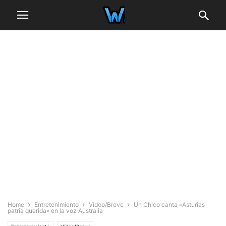
Home
Entretenimiento
Vídeo/Breve
Un Chico canta «Asturias
patria querida» en la voz Australia