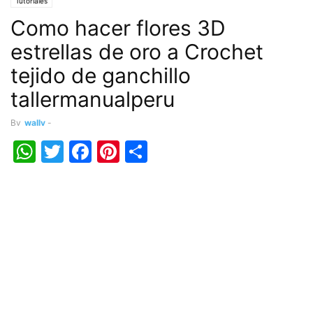
Tutoriales
Como hacer flores 3D
estrellas de oro a Crochet
tejido de ganchillo
tallermanualperu
By
wally
-
WhatsApp
Twitter
Facebook
Pinterest
Share