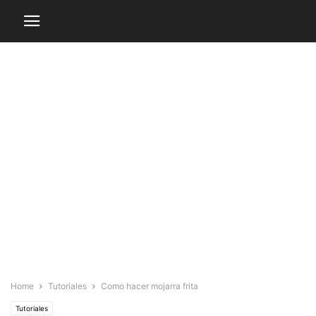
Home
Tutoriales
Como hacer mojarra frita
Tutoriales