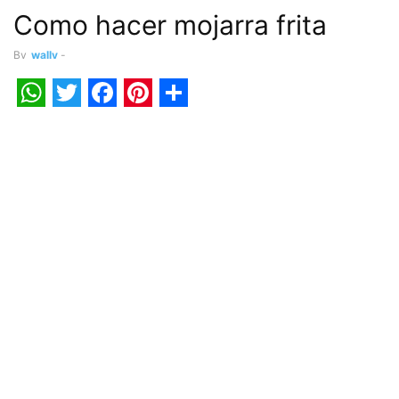
Como hacer mojarra frita
By
wally
-
WhatsApp
Twitter
Facebook
Pinterest
Share