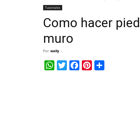
Tutoriales
Como hacer pied
muro
Por
wally
-
WhatsApp
Twitter
Facebook
Pinterest
Share