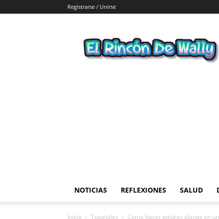
Registrarse / Unirse
El
Rincon
de
Wally
NOTICIAS
REFLEXIONES
SALUD
Inicio
Tutoriales
Como hacer piedras planas en u