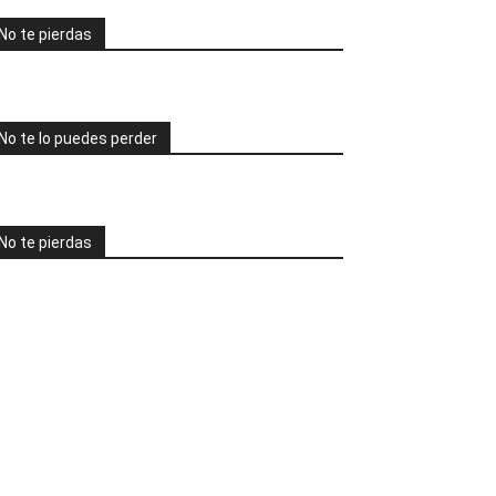
No te pierdas
No te lo puedes perder
No te pierdas