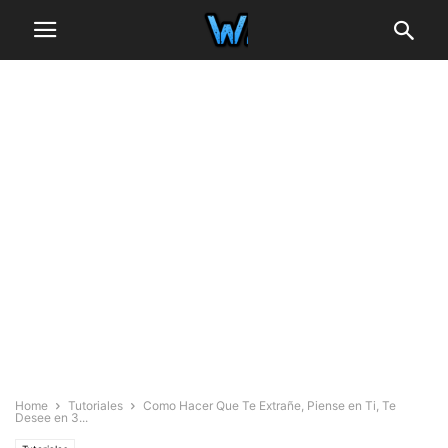
Home
Tutoriales
Como Hacer Que Te Extrañe, Piense en Ti, Te
Desee en 3...