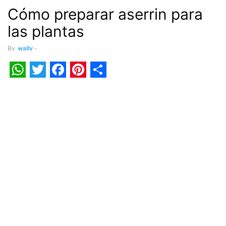
Cómo preparar aserrin para
las plantas
By
wally
-
WhatsApp
Twitter
Facebook
Pinterest
Share