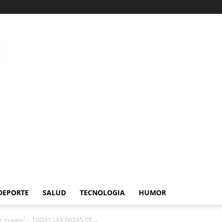
DEPORTE
SALUD
TECNOLOGIA
HUMOR
e tu gato? – TODAS LAS RAZAS DE...