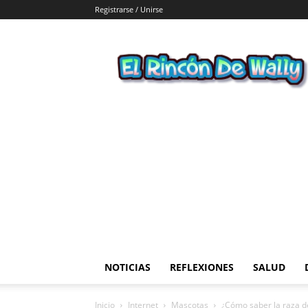
Registrarse / Unirse
El
Rincon
de
Wally
NOTICIAS
REFLEXIONES
SALUD
Inicio
Internet
Mascotas
¿Cómo saber la raza d