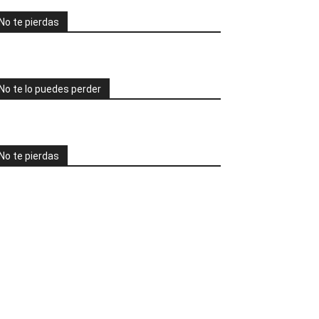
No te pierdas
No te lo puedes perder
No te pierdas