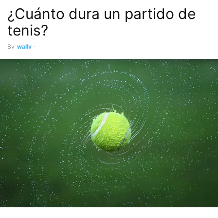
¿Cuánto dura un partido de
tenis?
By
wally
-