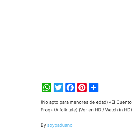
WhatsApp
Twitter
Facebook
Pinterest
Share
(No apto para menores de edad) «El Cuento 
Frog» (A folk tale) (Ver en HD / Watch in HD) 
By
soypaduano