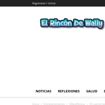
Registrarse / Unirse
El
Rincon
de
Wally
NOTICIAS
REFLEXIONES
SALUD
Inicio
Entretenimiento
Vídeo/Breve
El cuento de