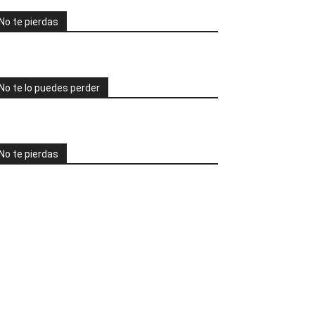
No te pierdas
No te lo puedes perder
No te pierdas