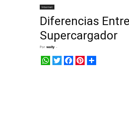
Internet
Diferencias Entr
Supercargador
Por
wally
-
WhatsApp
Twitter
Facebook
Pinterest
Share