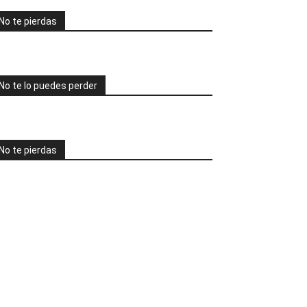
No te pierdas
No te lo puedes perder
No te pierdas