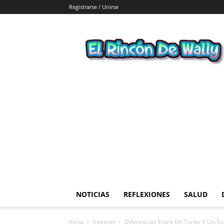
Registrarse / Unirse
El
Rincon
de
Wally
NOTICIAS
REFLEXIONES
SALUD
Inicio
Internet
Diferencias Entre Un Turbo Y Un S