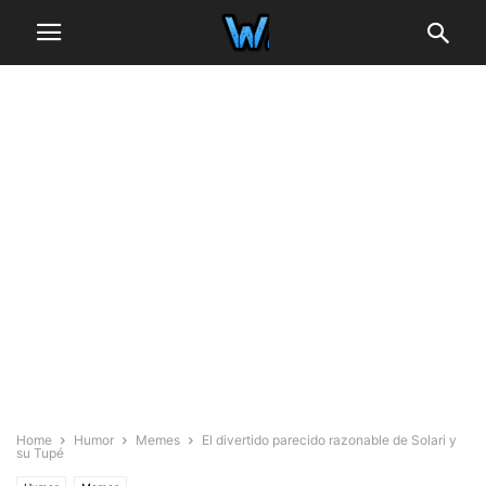
Home
Humor
Memes
El divertido parecido razonable de Solari y
su Tupé