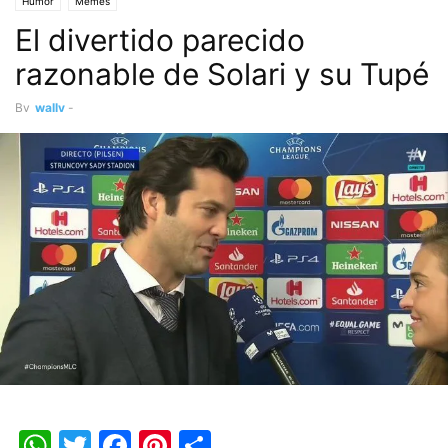
Humor
Memes
El divertido parecido
razonable de Solari y su Tupé
By
wally
-
WhatsApp
Twitter
Facebook
Pinterest
Share